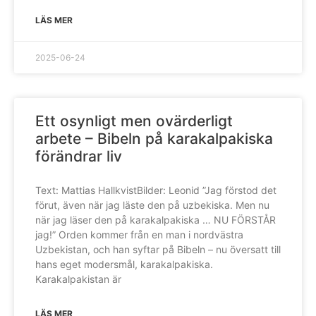
LÄS MER
2025-06-24
Ett osynligt men ovärderligt
arbete – Bibeln på karakalpakiska
förändrar liv
Text: Mattias HallkvistBilder: Leonid ”Jag förstod det
förut, även när jag läste den på uzbekiska. Men nu
när jag läser den på karakalpakiska … NU FÖRSTÅR
jag!” Orden kommer från en man i nordvästra
Uzbekistan, och han syftar på Bibeln – nu översatt till
hans eget modersmål, karakalpakiska.
Karakalpakistan är
LÄS MER