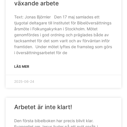
växande arbete
Text: Jonas Björnler Den 17 maj samlades ett
tjugotal deltagare till Institutet för Bibelöversättnings
årsmöte i Folkungakyrkan i Stockholm. Mötet
genomfördes i god ordning och präglades både av
tacksamhet för det som varit och av förväntan inför
framtiden. Under mötet lyftes de framsteg som görs
i översättningsarbetet för de
LÄS MER
2025-06-24
Arbetet är inte klart!
Den första bibelboken har precis blivit klar.
Evangeliet om Jesus ljuder på ett nytt språk i