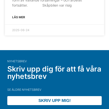
form av växande församlingar – och arbetet
fortsätter. Skåpbilen var risig
LÄS MER
2025-06-24
NYHETSBREV
Skriv upp dig för att få våra
nyhetsbrev
SE ÄLDRE NYHETSBREV
SKRIV UPP MIG!