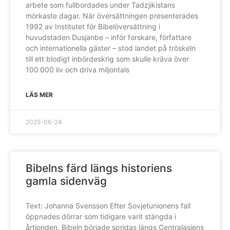
arbete som fullbordades under Tadzjikistans
mörkaste dagar. När översättningen presenterades
1992 av Institutet för Bibelöversättning i
huvudstaden Dusjanbe – inför forskare, författare
och internationella gäster – stod landet på tröskeln
till ett blodigt inbördeskrig som skulle kräva över
100 000 liv och driva miljontals
LÄS MER
2025-06-24
Bibelns färd längs historiens
gamla sidenväg
Text: Johanna Svensson Efter Sovjetunionens fall
öppnades dörrar som tidigare varit stängda i
årtionden. Bibeln började spridas längs Centralasiens