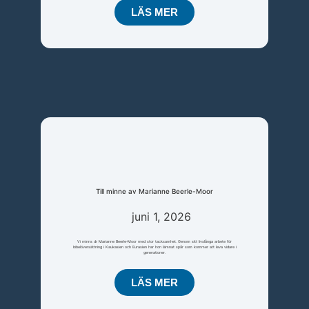
LÄS MER
Till minne av Marianne Beerle-Moor
juni 1, 2026
Vi minns dr Marianne Beerle-Moor med stor tacksamhet. Genom sitt livslånga arbete för
bibelöversättning i Kaukasien och Eurasien har hon lämnat spår som kommer att leva vidare i
generationer.
LÄS MER