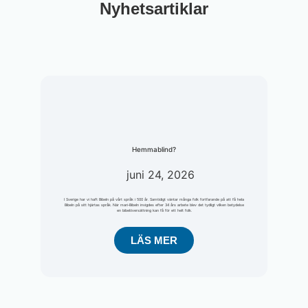
Nyhetsartiklar
Hemmablind?
juni 24, 2026
I Sverige har vi haft Bibeln på vårt språk i 500 år. Samtidigt väntar många folk fortfarande på att få hela
Bibeln på sitt hjärtas språk. När mari-Bibeln invigdes efter 34 års arbete blev det tydligt vilken betydelse
en bibelöversättning kan få för ett helt folk.
LÄS MER