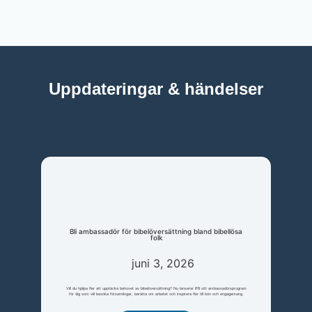
Uppdateringar & händelser
Bli ambassadör för bibelöversättning bland bibellösa
folk
juni 3, 2026
Vill du hjälpa fler att upptäcka behovet av bibelöversättning? Nu lanserar IFB sitt ambassadörsprogram
för dig som vill besöka församlingar, berätta om arbetet och inspirera fler till bön och engagemang.