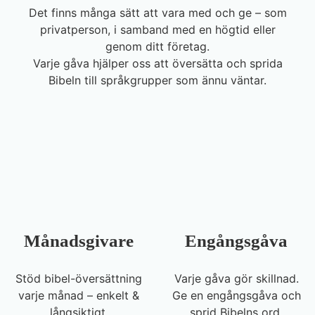
Det
finns
många
sätt
att
vara
med
och
ge –
som
privatperson,
i
samband
med
en
högtid
eller
genom
ditt
företag.
Varje
gåva
hjälper
oss
att
översätta
och
sprida
Bibeln
till
språkgrupper
som
ännu
väntar.
Månadsgivare
Engångsgåva
Stöd bibel-översättning
Varje gåva gör skillnad.
varje månad – enkelt &
Ge en engångsgåva och
långsiktigt.
sprid Bibelns ord.