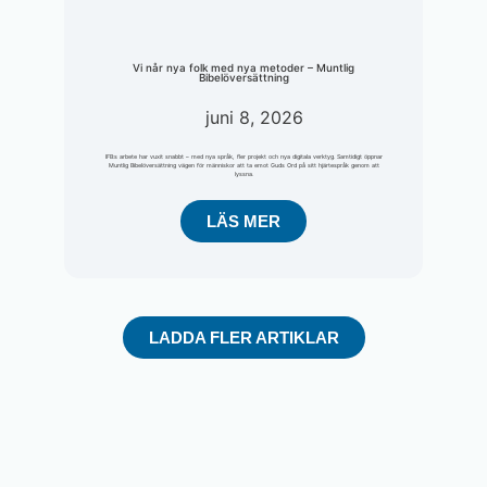
Vi når nya folk med nya metoder – Muntlig
Bibelöversättning
juni 8, 2026
IFB:s arbete har vuxit snabbt – med nya språk, fler projekt och nya digitala verktyg. Samtidigt öppnar
Muntlig Bibelöversättning vägen för människor att ta emot Guds Ord på sitt hjärtespråk genom att
lyssna.
LÄS MER
LADDA FLER ARTIKLAR