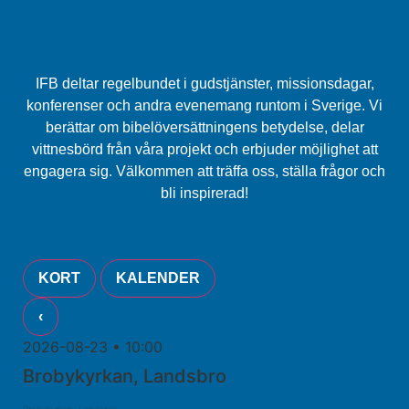
IFB
deltar
regelbundet
i
gudstjänster,
missionsdagar,
konferenser
och
andra
evenemang
runtom
i
Sverige.
Vi
berättar
om
bibelöversättningens
betydelse,
delar
vittnesbörd
från
våra
projekt
och
erbjuder
möjlighet
att
engagera
sig.
Välkommen
att
träffa
oss,
ställa
frågor
och
bli
inspirerad!
KORT
KALENDER
‹
2026-08-23 • 10:00
Brobykyrkan, Landsbro
Brobykyrkan, Landsbro