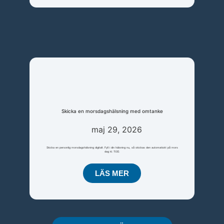
Skicka en morsdagshälsning med omtanke
maj 29, 2026
Skicka en personlig morsdagshälsning digitalt. Fyll i din hälsning nu, så skickas den automatiskt på mors
dag kl. 11.00.
LÄS MER