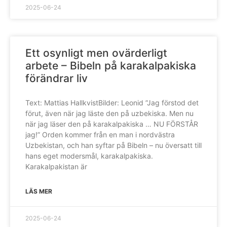
2025-06-24
Ett osynligt men ovärderligt
arbete – Bibeln på karakalpakiska
förändrar liv
Text: Mattias HallkvistBilder: Leonid ”Jag förstod det
förut, även när jag läste den på uzbekiska. Men nu
när jag läser den på karakalpakiska … NU FÖRSTÅR
jag!” Orden kommer från en man i nordvästra
Uzbekistan, och han syftar på Bibeln – nu översatt till
hans eget modersmål, karakalpakiska.
Karakalpakistan är
LÄS MER
2025-06-24