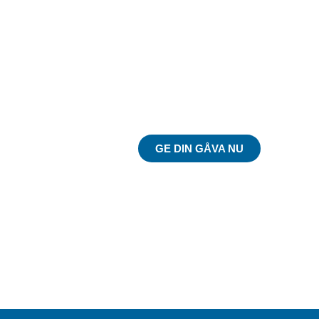
Du kan göra skillnad
på riktigt!
GE DIN GÅVA NU