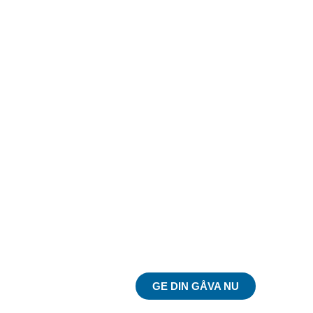
Du kan göra skillnad
på riktigt!
GE DIN GÅVA NU