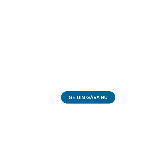
Du kan göra skillnad
på riktigt!
GE DIN GÅVA NU