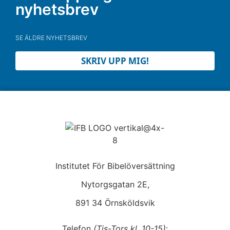
nyhetsbrev
SE ÄLDRE NYHETSBREV
SKRIV UPP MIG!
Institutet För Bibelöversättning
Nytorgsgatan 2E,
891 34 Örnsköldsvik
Telefon
(Tis-Tors kl. 10-15)
: