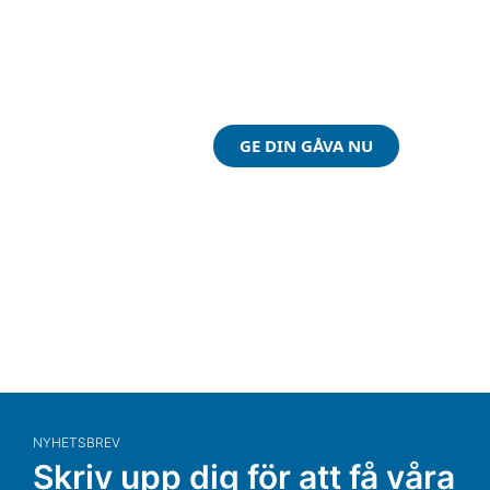
Du kan göra skillnad
på riktigt!
GE DIN GÅVA NU
NYHETSBREV
Skriv upp dig för att få våra