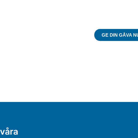
Du kan göra s
på riktig
GE DIN GÅVA N
 våra