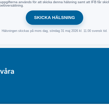
ppgifterna används för att skicka denna hälsning samt att IFB får skick
elöversättning.
SKICKA HÄLSNING
Hälsningen skickas på mors dag, söndag 31 maj 2026 kl. 11.00 svensk tid.
 våra