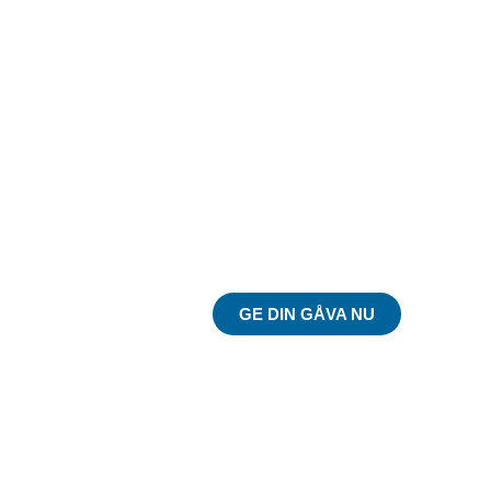
Du kan göra skillnad
på riktigt!
GE DIN GÅVA NU