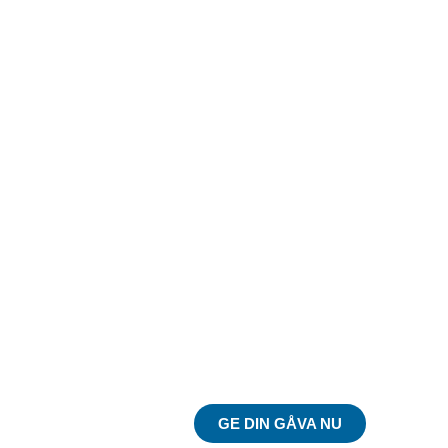
Du kan göra skillnad
på riktigt!
GE DIN GÅVA NU