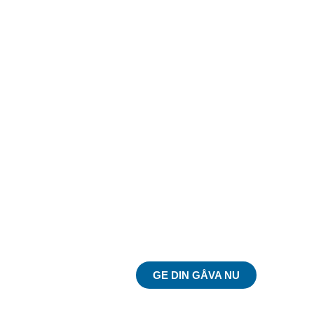
Du kan göra skillnad
på riktigt!
GE DIN GÅVA NU