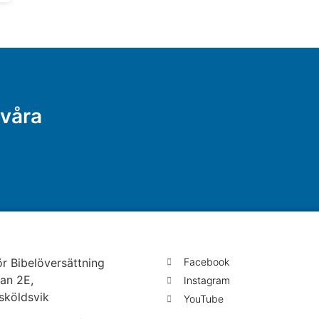
 våra
För Bibelöversättning
Facebook
an 2E,
Instagram
sköldsvik
YouTube